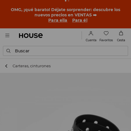
BACK TO SCHOOL
📒
Las mejores historias empiezan
antes del primer timbre. Empieza el curso con un look
nuevo!
Para ella
Para él
Favoritos
Cuenta
Cesta
Buscar
Carteras, cinturones