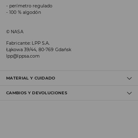
perímetro regulado
100 % algodón
© NASA
Fabricante
:
LPP S.A.
Łąkowa 39/44, 80-769 Gdańsk
lpp@lppsa.com
MATERIAL Y CUIDADO
CAMBIOS Y DEVOLUCIONES
100% ALGODÓN
Política de envío
Envío gratuito desde 40 EUR | Devoluciones gratuitas
No podemos enviar pedidos a las Islas Canarias, Ceuta o
Melilla.