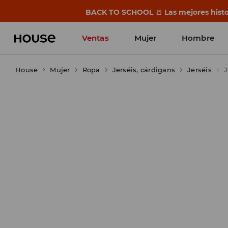
BACK TO SCHOOL
📒
Las mejores histo
Ventas
Mujer
Hombre
House
Mujer
Ropa
Jerséis, cárdigans
Jerséis
J