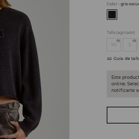
Color
-
gris oscu
Talla
(agotado)
XS
S
Guía de tall
Este product
online. Sele
notificarte 