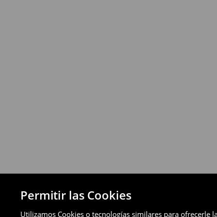
⟶
Más información
Política de devoluciones
Puedes devolver los productos de manera 
a través de los métodos de devolución sel
pagos aplazados).
⟶
Política de devoluciones detallada
Permitir las Cookies
Utilizamos Cookies o tecnologías similares para ofrecerle l