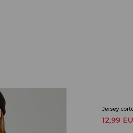
Jersey cort
12,99
E