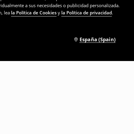
ividualmente a sus necesidades o publicidad personalizada.
n, lea
la Política de Cookies
y
la Política de privacidad
.
España (Spain)