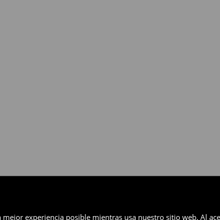
gratuita en un plazo de 30 días
eccionados (no se aplica a los
a mejor experiencia posible mientras usa nuestro sitio web. Al ace