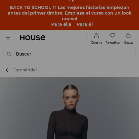
BACK TO SCHOOL
📒
Las mejores historias empiezan
antes del primer timbre. Empieza el curso con un look
nuevo!
Para ella
Para él
Favoritos
Cuenta
Cesta
Buscar
De chándal