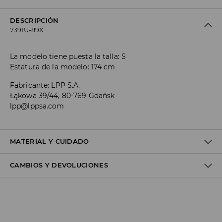
DESCRIPCIÓN
739IU-89X
La modelo tiene puesta la talla: S
Estatura de la modelo: 174 cm
Fabricante
:
LPP S.A.
Łąkowa 39/44, 80-769 Gdańsk
lpp@lppsa.com
MATERIAL Y CUIDADO
CAMBIOS Y DEVOLUCIONES
1º TELA
:
83% POLIÉSTER, 17% ELASTANO
LAVAR CON COLORES SIMILARES
Política de envío
NO USAR BLANQUEADOR
Envío gratuito desde 40 EUR | Devoluciones gratuitas
NO PLANCHAR