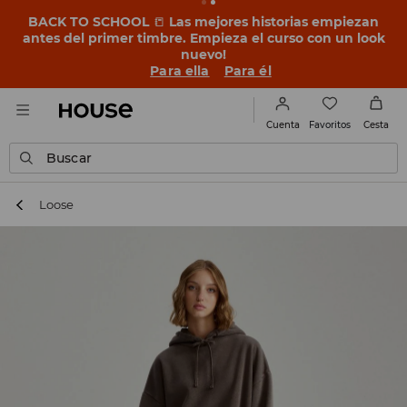
BACK TO SCHOOL
📒
Las mejores historias empiezan
antes del primer timbre. Empieza el curso con un look
nuevo!
Para ella
Para él
Favoritos
Cuenta
Cesta
Buscar
Loose