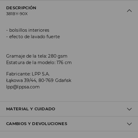
DESCRIPCIÓN
381BY-90X
bolsillos interiores
efecto de lavado fuerte
Gramaje de la tela: 280 gsm
Estatura de la modelo: 176 cm
Fabricante
:
LPP S.A.
Łąkowa 39/44, 80-769 Gdańsk
lpp@lppsa.com
MATERIAL Y CUIDADO
CAMBIOS Y DEVOLUCIONES
Material I
:
60% COTTON, 40% POLYESTER
MACHINE WASH AT MAX.TEMP. 30° C - NORMAL PROCESS