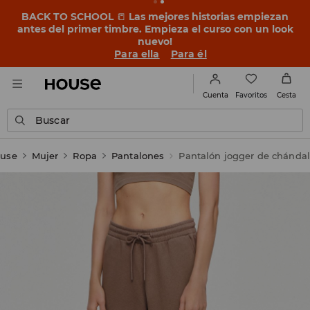
BACK TO SCHOOL
📒
Las mejores historias empiezan
antes del primer timbre. Empieza el curso con un look
nuevo!
Para ella
Para él
Favoritos
Cuenta
Cesta
Buscar
use
Mujer
Ropa
Pantalones
Pantalón jogger de chánda