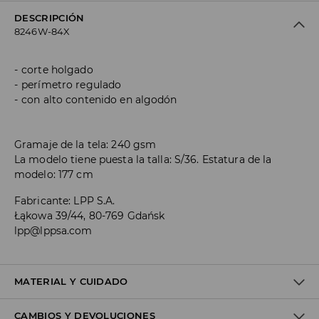
DESCRIPCIÓN
8246W-84X
corte holgado
perímetro regulado
con alto contenido en algodón
Gramaje de la tela: 240 gsm
La modelo tiene puesta la talla: S/36. Estatura de la
modelo: 177 cm
Fabricante
:
LPP S.A.
Łąkowa 39/44, 80-769 Gdańsk
lpp@lppsa.com
MATERIAL Y CUIDADO
CAMBIOS Y DEVOLUCIONES
Material I
:
80% COTTON, 20% POLYESTER