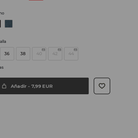
ino
alla
36
38
40
42
44
as
Añadir
-
7,99
EUR