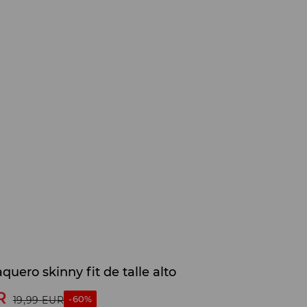
quero skinny fit de talle alto
R
-60%
19,99
EUR