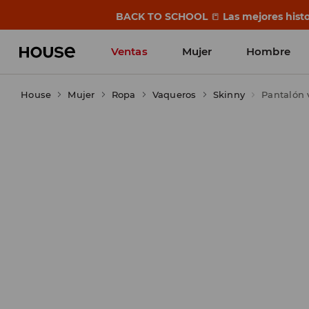
BACK TO SCHOOL
📒
Las mejores histo
Ventas
Mujer
Hombre
House
Mujer
Ropa
Vaqueros
Skinny
Pantalón v