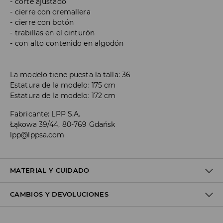
corte ajustado
cierre con cremallera
cierre con botón
trabillas en el cinturón
con alto contenido en algodón
La modelo tiene puesta la talla: 36
Estatura de la modelo: 175 cm
Estatura de la modelo: 172 cm
Fabricante
:
LPP S.A.
Łąkowa 39/44, 80-769 Gdańsk
lpp@lppsa.com
MATERIAL Y CUIDADO
CAMBIOS Y DEVOLUCIONES
1º TELA
:
68% ALGODÓN, 28% POLIÉSTER, 3% VISCOSA, 1%
ELASTANO
Política de envío