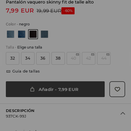
Pantalón vaquero skinny fit de talle alto
7,99
EUR
19,99
EUR
-60%
Color
-
negro
Talla
-
Elige una talla
32
34
36
38
40
42
44
Guía de tallas
Añadir
-
7,99
EUR
DESCRIPCIÓN
937CK-99J