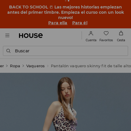
BACK TO SCHOOL
📒
Las mejores historias empiezan
antes del primer timbre. Empieza el curso con un look
nuevo!
Para ella
Para él
Favoritos
Cuenta
Cesta
Buscar
er
Ropa
Vaqueros
Pantalón vaquero skinny fit de talle alto