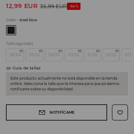
12,99
EUR
35,99
EUR
-64%
Color
-
steel blue
Talla
(agotado)
28/30
29/32
30/30
30/32
31/32
32/32
32/3
Guía de tallas
Este producto actualmente no está disponible en la tienda
online. Selecciona la talla que te interesa para que podamos
notificarte sobre su disponibilidad.
NOTIFÍCAME