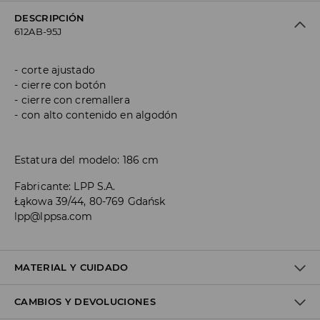
DESCRIPCIÓN
612AB-95J
corte ajustado
cierre con botón
cierre con cremallera
con alto contenido en algodón
Estatura del modelo: 186 cm
Fabricante
:
LPP S.A.
Łąkowa 39/44, 80-769 Gdańsk
lpp@lppsa.com
MATERIAL Y CUIDADO
CAMBIOS Y DEVOLUCIONES
Material I
:
98% COTTON, 2% ELASTANE