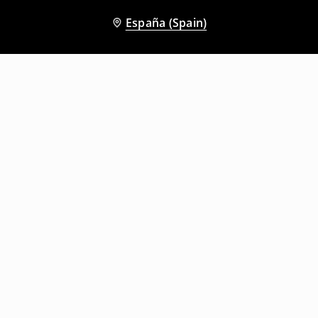
España (Spain)
Otros clientes también eligieron
Pantalón vaquero slim fit con efecto de lavado
Pantalón vaquero slim fit con efecto de lavado