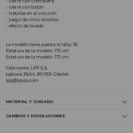
cierre con cremallera
cierre con botón
trabillas en el cinturón
juego de cinco bolsillos
efecto de lavado
La modelo tiene puesta la talla: 36
Estatura de la modelo: 175 cm
Estatura de la modelo: 172 cm
Fabricante
:
LPP S.A.
Łąkowa 39/44, 80-769 Gdańsk
lpp@lppsa.com
MATERIAL Y CUIDADO
CAMBIOS Y DEVOLUCIONES
Material I
:
100% COTTON
MACHINE WASH AT MAX.TEMP. 30° C - NORMAL PROCESS
Política de envío