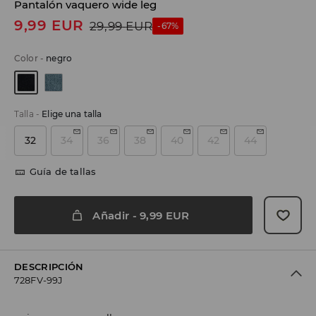
Pantalón vaquero wide leg
9,99
EUR
29,99
EUR
-67%
Color
-
negro
Talla
-
Elige una talla
32
34
36
38
40
42
44
Guía de tallas
Añadir
-
9,99
EUR
DESCRIPCIÓN
728FV-99J