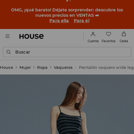
OMG, ¡qué barato! Déjate sorprender: descubre los
nuevos precios en VENTAS ➡️
Para ella
Para él
Favoritos
Cuenta
Cesta
Buscar
House
Mujer
Ropa
Vaqueros
Pantalón vaquero wide leg