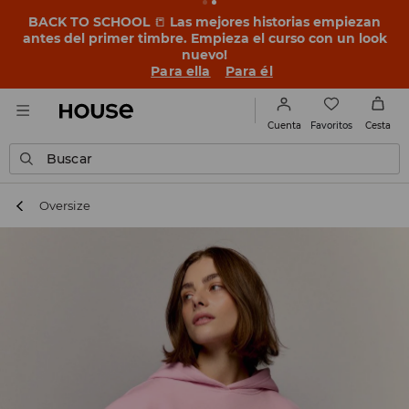
BACK TO SCHOOL
📒
Las mejores historias empiezan
antes del primer timbre. Empieza el curso con un look
nuevo!
Para ella
Para él
Favoritos
Cuenta
Cesta
Buscar
Oversize