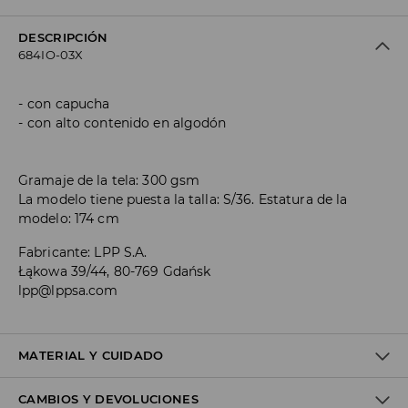
DESCRIPCIÓN
684IO-03X
con capucha
con alto contenido en algodón
Gramaje de la tela: 300 gsm
La modelo tiene puesta la talla: S/36. Estatura de la
modelo: 174 cm
Fabricante
:
LPP S.A.
Łąkowa 39/44, 80-769 Gdańsk
lpp@lppsa.com
MATERIAL Y CUIDADO
CAMBIOS Y DEVOLUCIONES
1º TELA
:
60% ALGODÓN, 40% POLIÉSTER