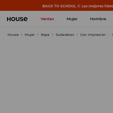
BACK TO SCHOOL
📒
Las mejores histo
Ventas
Mujer
Hombre
House
Mujer
Ropa
Sudaderas
Con impresión