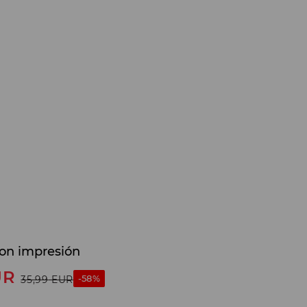
on impresión
UR
-58%
35,99
EUR