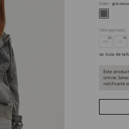
Color
-
gris oscu
Talla
(agotado)
XS
S
Guía de tall
Este product
online. Sele
notificarte 