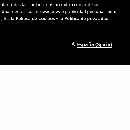
ptar todas las cookies, nos permitirá cuidar de su
ividualmente a sus necesidades o publicidad personalizada.
n, lea
la Política de Cookies
y
la Política de privacidad
.
España (Spain)