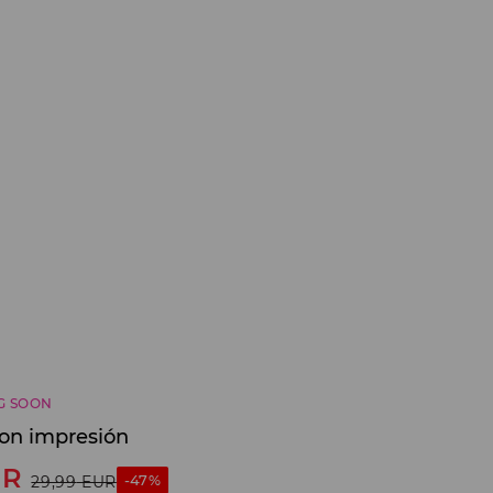
G SOON
on impresión
UR
-47%
29,99
EUR