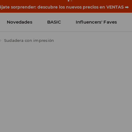
rias empiezan antes del primer timbre. Empieza el curso co
Novedades
BASIC
Influencers' Faves
Sudadera con impresión