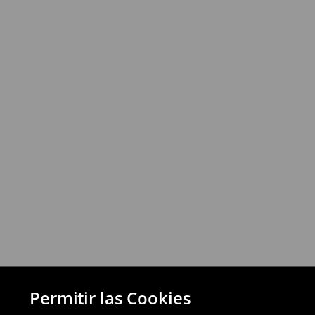
⟶
Más información
Política de devoluciones
Puedes devolver los productos de manera 
a través de los métodos de devolución sel
pagos aplazados).
⟶
Política de devoluciones detallada
Permitir las Cookies