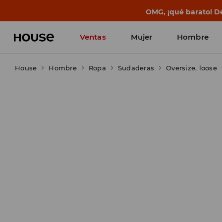
BACK TO SCHOOL
📒
Las mejores histo
Ventas
Mujer
Hombre
House
Hombre
Ropa
Sudaderas
Oversize, loose