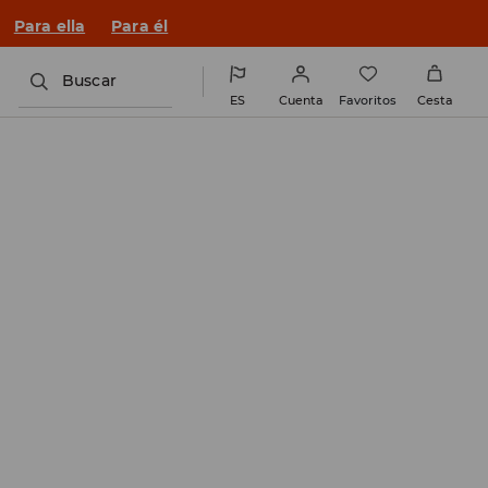
n un look nuevo!
Para ella
Para él
Buscar
ES
Cuenta
Favoritos
Cesta