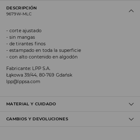
DESCRIPCIÓN
9679W-MLC
corte ajustado
sin mangas
de tirantes finos
estampado en toda la superficie
con alto contenido en algodón
Fabricante
:
LPP S.A.
Łąkowa 39/44, 80-769 Gdańsk
lpp@lppsa.com
MATERIAL Y CUIDADO
CAMBIOS Y DEVOLUCIONES
Material I
:
95% POLYESTER, 5% ELASTANE
MACHINE WASH AT MAX.TEMP. 30° C - MILD PROCESS
Política de envío