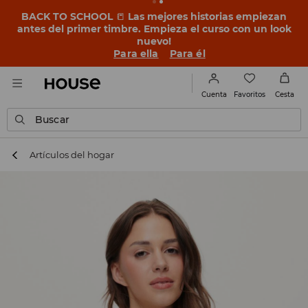
BACK TO SCHOOL
📒
Las mejores historias empiezan
antes del primer timbre. Empieza el curso con un look
nuevo!
Para ella
Para él
Favoritos
Cuenta
Cesta
Buscar
Artículos del hogar