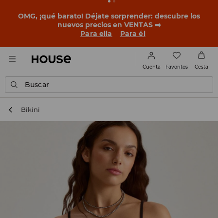
OMG, ¡qué barato! Déjate sorprender: descubre los
nuevos precios en VENTAS ➡️
Para ella
Para él
Favoritos
Cuenta
Cesta
Buscar
Bikini