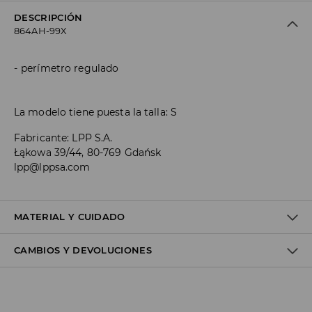
DESCRIPCIÓN
864AH-99X
perímetro regulado
La modelo tiene puesta la talla: S
Fabricante
:
LPP S.A.
Łąkowa 39/44, 80-769 Gdańsk
lpp@lppsa.com
MATERIAL Y CUIDADO
CAMBIOS Y DEVOLUCIONES
1º TELA
:
15% ELASTANO, 85% POLIÉSTER
1º FORRO
:
100% POLIÉSTER
Política de envío
NO USAR BLANQUEADOR