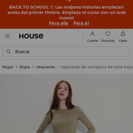
BACK TO SCHOOL
📒
Las mejores historias empiezan
antes del primer timbre. Empieza el curso con un look
nuevo!
Para ella
Para él
Favoritos
Cuenta
Cesta
Buscar
Mujer
Ropa
Vaqueros
Vaqueros de campana de talle bajo