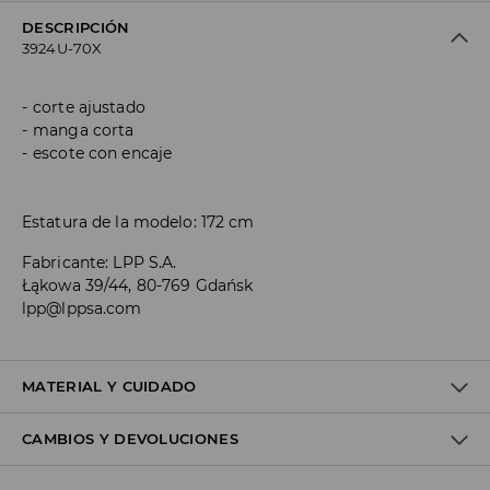
DESCRIPCIÓN
3924U-70X
corte ajustado
manga corta
escote con encaje
Estatura de la modelo: 172 cm
Fabricante
:
LPP S.A.
Łąkowa 39/44, 80-769 Gdańsk
lpp@lppsa.com
MATERIAL Y CUIDADO
CAMBIOS Y DEVOLUCIONES
Material I
:
92% POLYAMIDE, 8% ELASTANE
Material II
:
100% POLYESTER