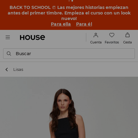
BACK TO SCHOOL
📒
Las mejores historias empiezan
antes del primer timbre. Empieza el curso con un look
nuevo!
Para ella
Para él
Favoritos
Cuenta
Cesta
Buscar
Lisas