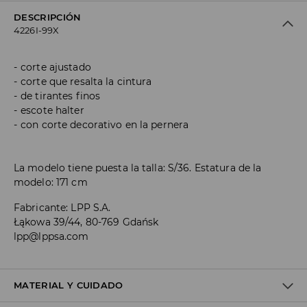
DESCRIPCIÓN
4226I-99X
corte ajustado
corte que resalta la cintura
de tirantes finos
escote halter
con corte decorativo en la pernera
La modelo tiene puesta la talla: S/36. Estatura de la
modelo: 171 cm
Fabricante
:
LPP S.A.
Łąkowa 39/44, 80-769 Gdańsk
lpp@lppsa.com
MATERIAL Y CUIDADO