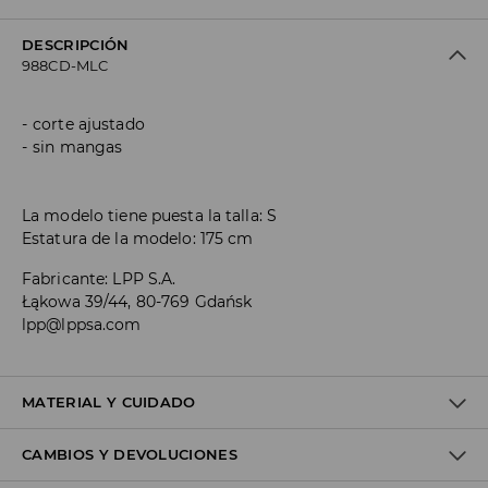
DESCRIPCIÓN
988CD-MLC
corte ajustado
sin mangas
La modelo tiene puesta la talla: S
Estatura de la modelo: 175 cm
Fabricante
:
LPP S.A.
Łąkowa 39/44, 80-769 Gdańsk
lpp@lppsa.com
MATERIAL Y CUIDADO
CAMBIOS Y DEVOLUCIONES
1º TELA
:
100% POLIÉSTER