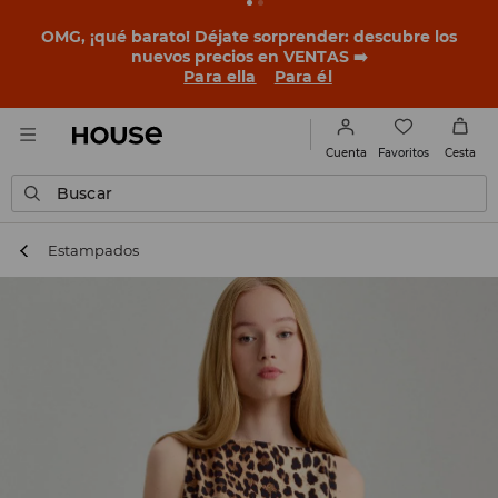
BACK TO SCHOOL
📒
Las mejores historias empiezan
antes del primer timbre. Empieza el curso con un look
nuevo!
Para ella
Para él
Favoritos
Cuenta
Cesta
Buscar
Estampados