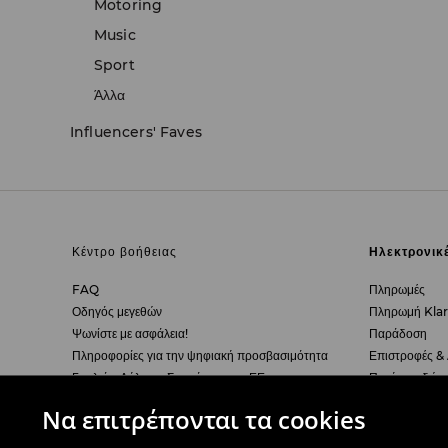
Motoring
Music
Sport
Άλλα
Influencers' Faves
Κέντρο βοήθειας
Ηλεκτρονικ
FAQ
Πληρωμές
Οδηγός μεγεθών
Πληρωμή Kla
Ψωνίστε με ασφάλεια!
Παράδοση
Πληροφορίες για την ψηφιακή προσβασιμότητα
Επιστροφές &
Γυαλιά - Δήλωση Συμμόρφωσης ΕΕ
Πατήστε εδώ 
Να επιτρέπονται τα cookies
Πολιτική Απορρήτου
Εταιρεία