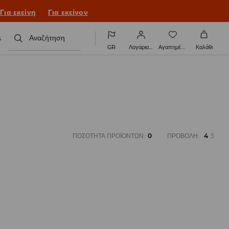
Για εκείνη
Για εκείνον
s
Αναζήτηση
GR
Λογαριασμός
Αγαπημένα
Καλάθι
ΠΟΣΌΤΗΤΑ ΠΡΟΪΌΝΤΩΝ
:
0
ΠΡΟΒΟΛΉ
:
4
5