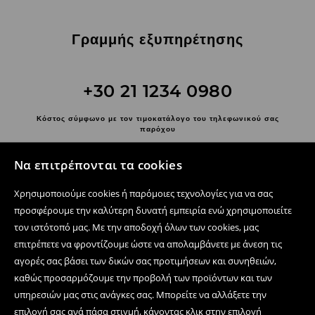
Γραμμής εξυπηρέτησης
+30 21 1234 0980
Κόστος σύμφωνο με τον τιμοκατάλογο του τηλεφωνικού σας
παρόχου
Επικοινωνήστε μαζί μας
Να επιτρέπονται τα cookies
Χρησιμοποιήστε τη φόρμα επικοινωνίας
Χρησιμοποιούμε cookies ή παρόμοιες τεχνολογίες για να σας
Ακολουθήστε μας
προσφέρουμε την καλύτερη δυνατή εμπειρία ενώ χρησιμοποιείτε
τον ιστότοπό μας. Με την αποδοχή όλων των cookies, μας
επιτρέπετε να φροντίζουμε ώστε να απολαμβάνετε με άνεση τις
αγορές σας βάσει των δικών σας προτιμήσεων και συνηθειών,
Κέντρο βοήθειας
καθώς προσαρμόζουμε την προβολή των προϊόντων και των
Ηλεκτρονικές αγορές
υπηρεσιών μας στις ανάγκες σας. Μπορείτε να αλλάξετε την
επιλογή σας ανά πάσα στιγμή, κάνοντας κλικ στην επιλογή