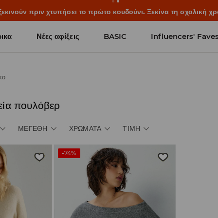
ξεκινούν πριν χτυπήσει το πρώτο κουδούνι. Ξεκίνα τη σχολική χρ
ικα
Νέες αφίξεις
BASIC
Influencers' Fave
κο
εία πουλόβερ
ΜΕΓΈΘΗ
ΧΡΏΜΑΤΑ
ΤΙΜΉ
-74%