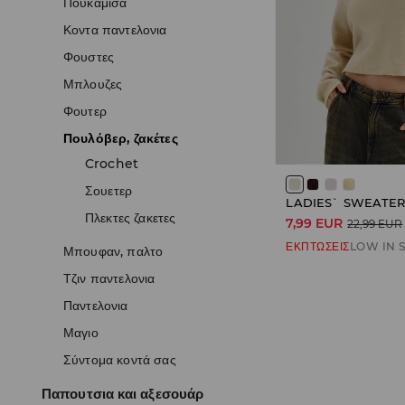
Πουκαμισα
Κοντα παντελονια
Φουστες
Μπλουζες
Φουτερ
Πουλόβερ, ζακέτες
Crochet
Σουετερ
LADIES` SWEATE
Πλεκτες ζακετες
7,99 EUR
22,99 EUR
ΕΚΠΤΩΣΕΙΣ
LOW IN 
Μπουφαν, παλτο
Τζιν παντελονια
Παντελονια
Μαγιο
Σύντομα κοντά σας
Παπουτσια και αξεσουάρ