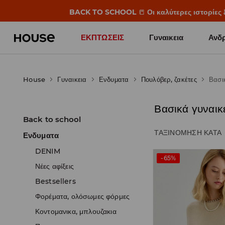
BACK TO SCHOOL
📒
Οι καλύτερες ιστορίες 
ΕΚΠΤΩΣΕΙΣ
Γυναικεια
Ανδρ
House
Γυναικεια
Ενδυματα
Πουλόβερ, ζακέτες
Βασι
Βασικά γυναικ
Back to school
ΤΑΞΙΝΌΜΗΣΗ ΚΑΤΆ
Ενδυματα
DENIM
-65%
Νέες αφίξεις
Bestsellers
Φορέματα, ολόσωμες φόρμες
Κοντομανικα, μπλουζακια