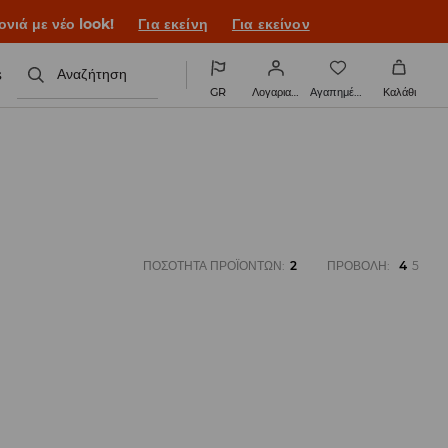
ονιά με νέο look!
Για εκείνη
Για εκείνον
s
Αναζήτηση
GR
Λογαριασμός
Αγαπημένα
Καλάθι
ΠΟΣΌΤΗΤΑ ΠΡΟΪΌΝΤΩΝ
:
2
ΠΡΟΒΟΛΉ
:
4
5