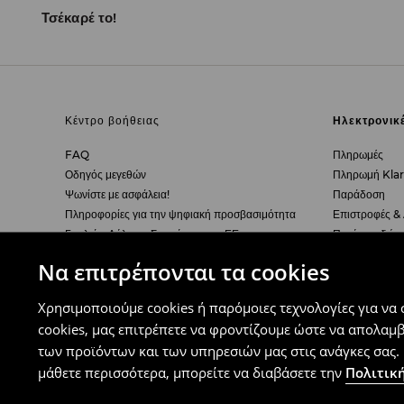
Τσέκαρέ το!
Κέντρο βοήθειας
Ηλεκτρονικ
FAQ
Πληρωμές
Οδηγός μεγεθών
Πληρωμή Kla
Ψωνίστε με ασφάλεια!
Παράδοση
Πληροφορίες για την ψηφιακή προσβασιμότητα
Επιστροφές &
Γυαλιά - Δήλωση Συμμόρφωσης ΕΕ
Πατήστε εδώ 
Να επιτρέπονται τα cookies
Πολιτική Απορρήτου
Εταιρεία
Χρησιμοποιούμε cookies ή παρόμοιες τεχνολογίες για να
Πολιτική Απορρήτου
Σχετικά με εμά
Πολιτική cookies
Press Room
cookies, μας επιτρέπετε να φροντίζουμε ώστε να απολαμ
Ρυθμίσεις Cookies
Καριέρα
των προϊόντων και των υπηρεσιών μας στις ανάγκες σας. 
μάθετε περισσότερα, μπορείτε να διαβάσετε την
Πολιτική