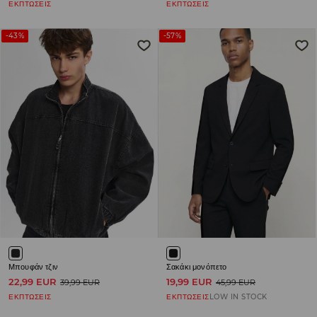
ΕΚΠΤΩΣΕΙΣ
ΕΚΠΤΩΣΕΙΣ
-43%
-57%
Μπουφάν τζιν
Σακάκι μονόπετο
22,99 EUR
19,99 EUR
39,99 EUR
45,99 EUR
ΕΚΠΤΩΣΕΙΣ
ΕΚΠΤΩΣΕΙΣ
LOW IN STOCK