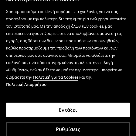
Χρησιμοποιήστε τη φόρμα επικοινωνίας
Χρησιμοποιούμε cookies ή παρόμοιες τεχνολογίες για να σας
Ακολουθήστε μας
προσφέρουμε την καλύτερη δυνατή εμπειρία ενώ χρησιμοποιείτε
τον ιστότοπό μας. Με την αποδοχή όλων των cookies, μας
επιτρέπετε να φροντίζουμε ώστε να απολαμβάνετε με άνεση τις
αγορές σας βάσει των δικών σας προτιμήσεων και συνηθειών,
Κέντρο βοήθειας
καθώς προσαρμόζουμε την προβολή των προϊόντων και των
Ηλεκτρονικές αγορές
υπηρεσιών μας στις ανάγκες σας. Μπορείτε να αλλάξετε την
επιλογή σας ανά πάσα στιγμή, κάνοντας κλικ στην επιλογή
Όροι και συνθήκες
«Ρυθμίσεις», ενώ αν θέλετε να μάθετε περισσότερα, μπορείτε να
διαβάσετε την
Πολιτική για τα Cookies
και την
Πολιτική Απορρήτου
Πολιτική Απορρήτου
.
Εταιρεία
Εντάξει
LPP GREECE Μονοπώλιο Ιδωτικό, Κεφαλαία Επιχείρηση
Ι.&K;&E;. Ηλιανική Εμπορικό Ειδών Ιματισμού, Αγγελιαφόροι &
Εννοιολόγοι 5, Αθήνα, Τ.Κ.:11527, Α.Φ.Μ.: 801864698 - Δ.Ο.Υ.
Ρυθμίσεις
΄Ιβη Αθήνα