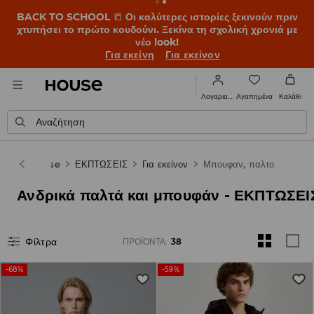
OMG, πόσο φθηνά! Άφησέ μας να σε εκπλήξουμε – δες τις
νέες τιμές στις ΕΚΠΤΩΣΕΙΣ ➡️
Για εκείνη
Για εκείνον
Αγαπημένα
Λογαριασμός
Καλάθι
Αναζήτηση
House
ΕΚΠΤΩΣΕΙΣ
Για εκείνον
Μπουφαν, παλτο
Ανδρικά παλτά και μπουφάν - ΕΚΠΤΩΣΕΙ
Φίλτρα
ΠΡΟΪΌΝΤΑ
:
38
-68%
-59%