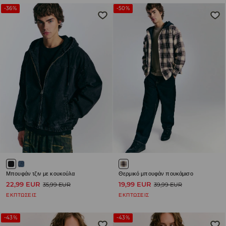
-36%
-50%
Μπουφάν τζιν με κουκούλα
Θερμικό μπουφάν πουκάμισο
22,99 EUR
19,99 EUR
35,99 EUR
39,99 EUR
ΕΚΠΤΩΣΕΙΣ
ΕΚΠΤΩΣΕΙΣ
-43%
-43%