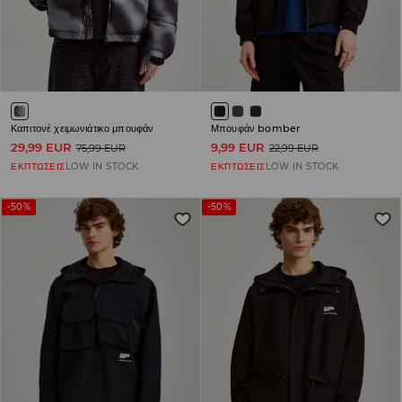
Καπιτονέ χειμωνιάτικο μπουφάν
Μπουφάν bomber
29,99 EUR
9,99 EUR
75,99 EUR
22,99 EUR
ΕΚΠΤΩΣΕΙΣ
LOW IN STOCK
ΕΚΠΤΩΣΕΙΣ
LOW IN STOCK
-50%
-50%