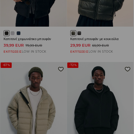
Καπιτονέ χειμωνιάτικο μπουφάν
Καπιτονέ μπουφάν με κουκούλα
39,99 EUR
29,99 EUR
79,99 EUR
65,99 EUR
ΕΚΠΤΩΣΕΙΣ
LOW IN STOCK
ΕΚΠΤΩΣΕΙΣ
LOW IN STOCK
-67%
-72%