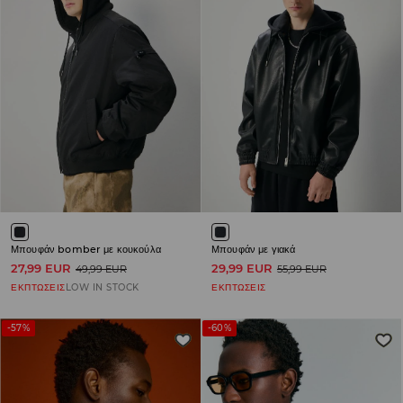
Μπουφάν bomber με κουκούλα
Μπουφάν με γιακά
27,99 EUR
29,99 EUR
49,99 EUR
55,99 EUR
ΕΚΠΤΩΣΕΙΣ
LOW IN STOCK
ΕΚΠΤΩΣΕΙΣ
-57%
-60%