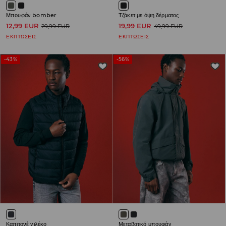
Μπουφάν bomber
Τζάκετ με όψη δέρματος
12,99 EUR
19,99 EUR
29,99 EUR
49,99 EUR
ΕΚΠΤΩΣΕΙΣ
ΕΚΠΤΩΣΕΙΣ
-43%
-56%
Καπιτονέ γιλέκο
Μεταβατικό μπουφάν