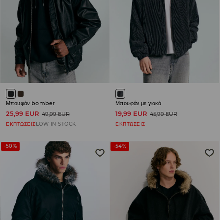
Μπουφάν bomber
Μπουφάν με γιακά
25,99 EUR
19,99 EUR
49,99 EUR
45,99 EUR
ΕΚΠΤΩΣΕΙΣ
LOW IN STOCK
ΕΚΠΤΩΣΕΙΣ
-50%
-54%