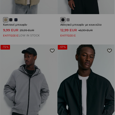
Καπιτονέ μπουφάν
Αθλητικό μπουφάν με κουκούλα
9,99 EUR
12,99 EUR
29,99 EUR
45,99 EUR
ΕΚΠΤΩΣΕΙΣ
LOW IN STOCK
ΕΚΠΤΩΣΕΙΣ
-72%
-57%