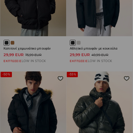
Καπιτονέ χειμωνιάτικο μπουφάν
Αθλητικό μπουφάν με κουκούλα
29,99 EUR
29,99 EUR
75,99 EUR
49,99 EUR
ΕΚΠΤΩΣΕΙΣ
LOW IN STOCK
ΕΚΠΤΩΣΕΙΣ
LOW IN STOCK
-50%
-55%