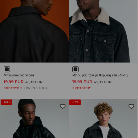
Μπουφάν bomber
Μπουφάν τζιν με θερμική επένδυση
19,99 EUR
19,99 EUR
45,99 EUR
49,99 EUR
ΕΚΠΤΩΣΕΙΣ
LOW IN STOCK
ΕΚΠΤΩΣΕΙΣ
-48%
-57%