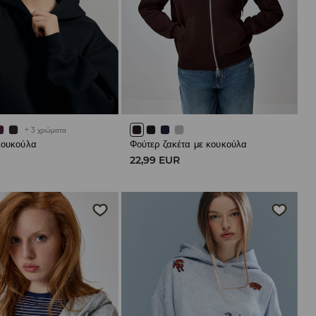
+
3
χρώματα
κουκούλα
Φούτερ ζακέτα με κουκούλα
R
22,99 EUR