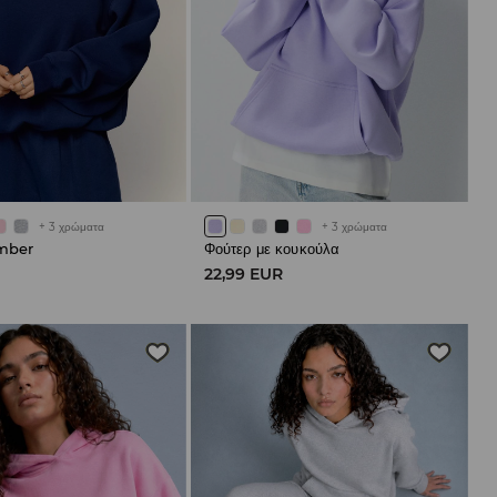
+
3
χρώματα
+
3
χρώματα
mber
Φούτερ με κουκούλα
R
22,99 EUR