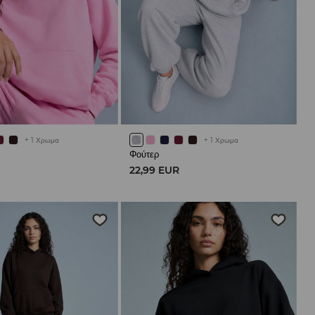
+
1
Χρωμα
+
1
Χρωμα
Φούτερ
R
22,99 EUR