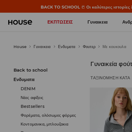
BACK TO SCHOOL
📒
Οι καλύτερες ιστορίες 
ΕΚΠΤΩΣΕΙΣ
Γυναικεια
Ανδρ
House
Γυναικεια
Ενδυματα
Φουτερ
Με κουκουλα
Γυναικεία φού
Back to school
ΤΑΞΙΝΌΜΗΣΗ ΚΑΤΆ
Ενδυματα
DENIM
Νέες αφίξεις
Bestsellers
Φορέματα, ολόσωμες φόρμες
Κοντομανικα, μπλουζακια