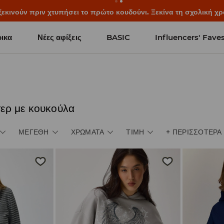
ξεκινούν πριν χτυπήσει το πρώτο κουδούνι. Ξεκίνα τη σχολική χρ
ικα
Νέες αφίξεις
BASIC
Influencers' Fave
τερ με κουκούλα
ΜΕΓΈΘΗ
ΧΡΏΜΑΤΑ
ΤΙΜΉ
+
ΠΕΡΙΣΣΌΤΕΡΑ