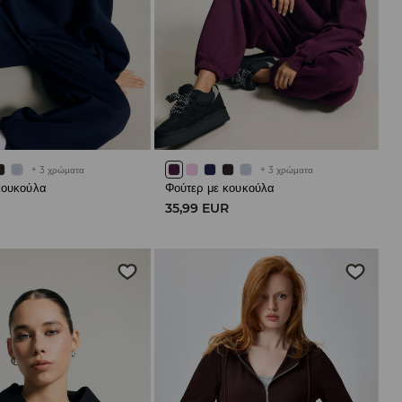
+
3
χρώματα
+
3
χρώματα
κουκούλα
Φούτερ με κουκούλα
R
35,99 EUR