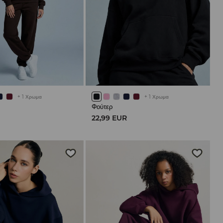
+
1
Χρωμα
+
1
Χρωμα
Φούτερ
R
22,99 EUR