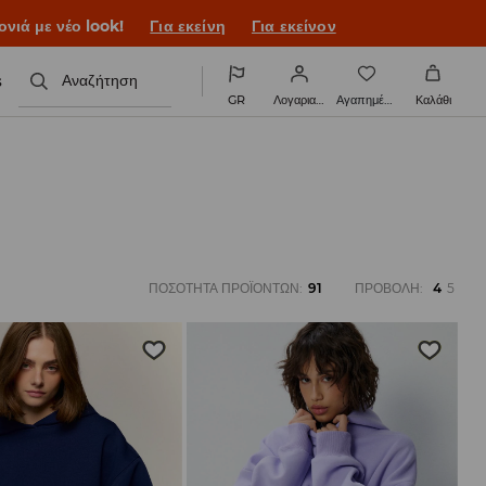
ονιά με νέο look!
Για εκείνη
Για εκείνον
s
Αναζήτηση
GR
Λογαριασμός
Αγαπημένα
Καλάθι
ΠΟΣΌΤΗΤΑ ΠΡΟΪΌΝΤΩΝ
:
91
ΠΡΟΒΟΛΉ
:
4
5