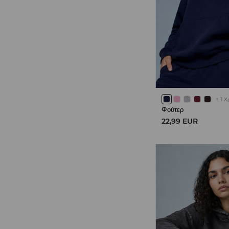
+
1
Χ
Φούτερ
22,99 EUR