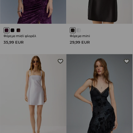
Φόρεμα midi φλοράλ
Φόρεμα mini
35,99 EUR
29,99 EUR