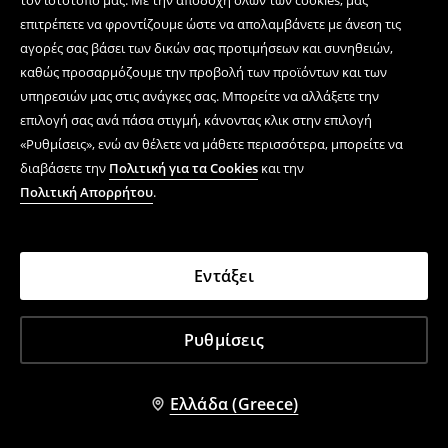
τον ιστότοπό μας. Με την αποδοχή όλων των cookies, μας
επιτρέπετε να φροντίζουμε ώστε να απολαμβάνετε με άνεση τις
αγορές σας βάσει των δικών σας προτιμήσεων και συνηθειών,
καθώς προσαρμόζουμε την προβολή των προϊόντων και των
υπηρεσιών μας στις ανάγκες σας. Μπορείτε να αλλάξετε την
επιλογή σας ανά πάσα στιγμή, κάνοντας κλικ στην επιλογή
«Ρυθμίσεις», ενώ αν θέλετε να μάθετε περισσότερα, μπορείτε να
διαβάσετε την
Πολιτική για τα Cookies
και την
Πολιτική Απορρήτου
.
Φόρεμα midi φλοράλ
Φόρεμα midi φλοράλ
12,99 EUR
12,99 EUR
35,99 EUR
35,99 EUR
ΕΚΠΤΩΣΕΙΣ
ΕΚΠΤΩΣΕΙΣ
Εντάξει
-56%
-64%
Ρυθμίσεις
Ελλάδα (Greece)