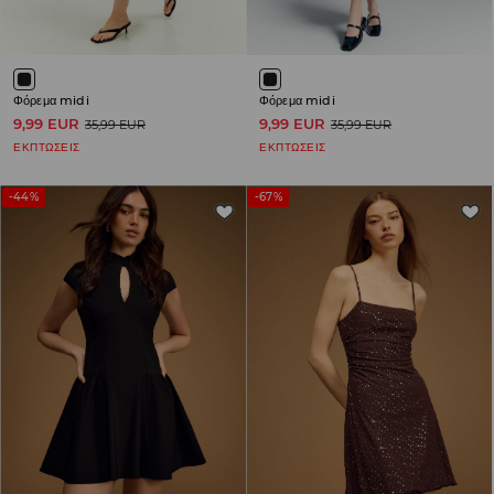
Φόρεμα midi
Φόρεμα midi
9,99 EUR
9,99 EUR
35,99 EUR
35,99 EUR
ΕΚΠΤΩΣΕΙΣ
ΕΚΠΤΩΣΕΙΣ
-44%
-67%