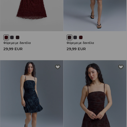
Φόρεμα με δαντέλα
Φόρεμα με δαντέλα
29,99 EUR
29,99 EUR