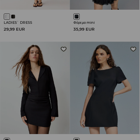
LADIES` DRESS
Φόρεμα mini
29,99 EUR
35,99 EUR