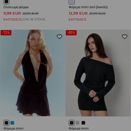
Ολόσωμη φόρμα
Φόρεμα mini από βισκόζη
9,99 EUR
12,99 EUR
22,99 EUR
29,99 EUR
ΕΚΠΤΩΣΕΙΣ
LOW IN STOCK
ΕΚΠΤΩΣΕΙΣ
-72%
-83%
Φόρεμα mini
Φόρεμα mini