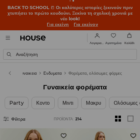
BACK TO SCHOOL
📒
Οι καλύτερες ιστορίες ξεκινούν πριν
χτυπήσει το πρώτο κουδούνι. Ξεκίνα τη σχολική χρονιά με
νέο look!
Για εκείνη
Για εκείνον
Αγαπημένα
Λογαριασμός
Καλάθι
Αναζήτηση
House
Γυναικεια
Ενδυματα
Φορέματα, ολόσωμες φόρμες
Γυναικεία φορέματα
Party
Κοντο
Μιντι
Μακρυ
Ολόσωμες 
Φίλτρα
ΠΡΟΪΌΝΤΑ
:
214