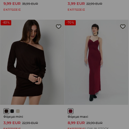
9,99 EUR
3,99 EUR
35,99 EUR
22,99 EUR
ΕΚΠΤΩΣΕΙΣ
ΕΚΠΤΩΣΕΙΣ
-83%
-70%
Φόρεμα mini
Φόρεμα maxi
3,99 EUR
8,99 EUR
22,99 EUR
29,99 EUR
ΕΚΠΤΩΣΕΙΣ
ΕΚΠΤΩΣΕΙΣ
LOW IN STOCK