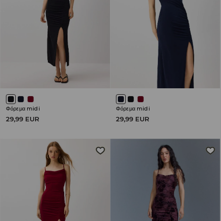
Φόρεμα midi
Φόρεμα midi
29,99 EUR
29,99 EUR