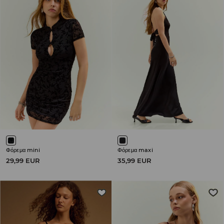
Φόρεμα mini
Φόρεμα maxi
29,99 EUR
35,99 EUR