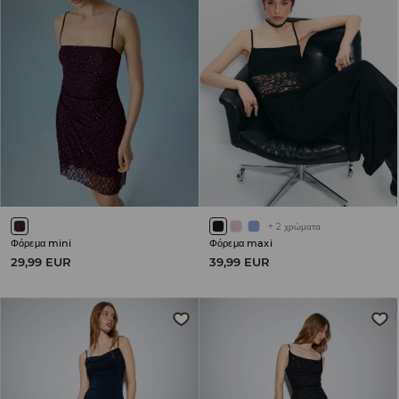
+
2
χρώματα
Φόρεμα mini
Φόρεμα maxi
29,99 EUR
39,99 EUR