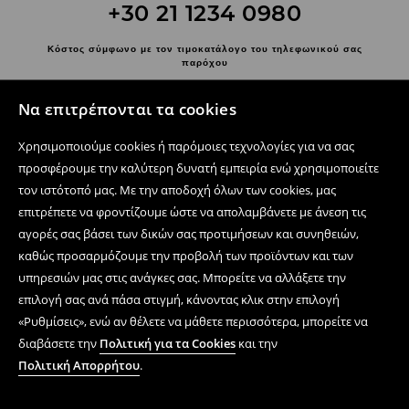
+30 21 1234 0980
Κόστος σύμφωνο με τον τιμοκατάλογο του τηλεφωνικού σας
παρόχου
Επικοινωνήστε μαζί μας
Να επιτρέπονται τα cookies
Χρησιμοποιήστε τη φόρμα επικοινωνίας
Χρησιμοποιούμε cookies ή παρόμοιες τεχνολογίες για να σας
Ακολουθήστε μας
προσφέρουμε την καλύτερη δυνατή εμπειρία ενώ χρησιμοποιείτε
τον ιστότοπό μας. Με την αποδοχή όλων των cookies, μας
επιτρέπετε να φροντίζουμε ώστε να απολαμβάνετε με άνεση τις
αγορές σας βάσει των δικών σας προτιμήσεων και συνηθειών,
Κέντρο βοήθειας
καθώς προσαρμόζουμε την προβολή των προϊόντων και των
Ηλεκτρονικές αγορές
υπηρεσιών μας στις ανάγκες σας. Μπορείτε να αλλάξετε την
επιλογή σας ανά πάσα στιγμή, κάνοντας κλικ στην επιλογή
Όροι και συνθήκες
«Ρυθμίσεις», ενώ αν θέλετε να μάθετε περισσότερα, μπορείτε να
διαβάσετε την
Πολιτική για τα Cookies
και την
Πολιτική Απορρήτου
Πολιτική Απορρήτου
.
Εταιρεία