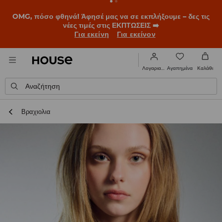
BACK TO SCHOOL
📒
Οι καλύτερες ιστορίες ξεκινούν πριν
χτυπήσει το πρώτο κουδούνι. Ξεκίνα τη σχολική χρονιά με
νέο look!
Για εκείνη
Για εκείνον
Αγαπημένα
Λογαριασμός
Καλάθι
Αναζήτηση
Βραχιολια