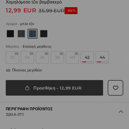
Χαμηλόμεσο τζιν βαμβακερό
12,99
EUR
35,99
EUR
-64%
Χρώμα
-
μπλε τζιν
Μέγεθος
-
Επιλογή μεγέθους
32
34
36
38
40
42
44
Πίνακας μεγεθών
Προσθήκη
-
12,99
EUR
ΠΕΡΙΓΡΑΦΉ ΠΡΟΪΌΝΤΟΣ
326IA-57J