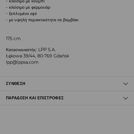
κλείσιμο με κουμπί
κλείσιμο με φερμουάρ
ξεπλυμένο εφέ
με υψηλή περιεκτικότητα σε βαμβάκι
175 cm
Κατασκευαστής
:
LPP S.A.
Łąkowa 39/44, 80-769 Gdańsk
lpp@lppsa.com
ΣΎΝΘΕΣΗ
ΠΑΡΆΔΟΣΗ ΚΑΙ ΕΠΙΣΤΡΟΦΈΣ
99% ΒΑΜΒΑΚΙ, 1% ΕΛΑΣΤΑΝ
Πολιτική αποστολών
Δωρεάν αποστολή από 40 EUR | Δωρεάν επιστροφή