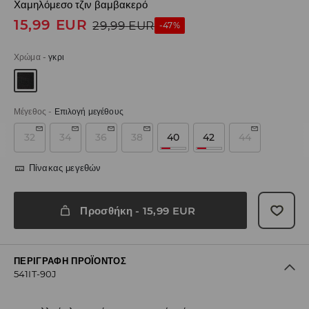
Χαμηλόμεσο τζιν βαμβακερό
15,99
EUR
29,99
EUR
-47%
Χρώμα
-
γκρι
Μέγεθος
-
Επιλογή μεγέθους
32
34
36
38
40
42
44
Πίνακας μεγεθών
Προσθήκη
-
15,99
EUR
ΠΕΡΙΓΡΑΦΉ ΠΡΟΪΌΝΤΟΣ
541IT-90J