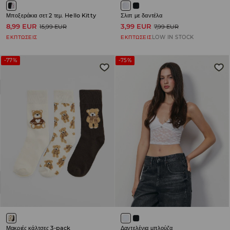
Μποξεράκια σετ 2 τεμ. Hello Kitty
Σλιπ με δαντέλα
8,99 EUR
3,99 EUR
15,99 EUR
7,99 EUR
ΕΚΠΤΩΣΕΙΣ
ΕΚΠΤΩΣΕΙΣ
LOW IN STOCK
-77%
-75%
Μακριές κάλτσες 3-pack
Δαντελένια μπλούζα