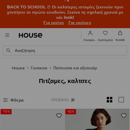
BACK TO SCHOOL
📒
Οι καλύτερες ιστορίες ξεκινούν πριν
χτυπήσει το πρώτο κουδούνι. Ξεκίνα τη σχολική χρονιά με
νέο look!
Για εκείνη
Για εκείνον
Αγαπημένα
Λογαριασμός
Καλάθι
Αναζήτηση
House
Γυναικεια
Παπουτσια και αξεσουάρ
Πιτζαμες, καλτσες
Φίλτρα
ΠΡΟΪΌΝΤΑ
:
21
-70%
-62%