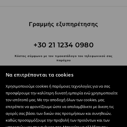
Γραμμής εξυπηρέτησης
+30 21 1234 0980
Κόστος σύμφωνο με τον τιμοκατάλογο του τηλεφωνικού σας
παρόχου
Επικοινωνήστε μαζί μας
Να επιτρέπονται τα cookies
Χρησιμοποιήστε τη φόρμα επικοινωνίας
Χρησιμοποιούμε cookies ή παρόμοιες τεχνολογίες για να σας
Ακολουθήστε μας
προσφέρουμε την καλύτερη δυνατή εμπειρία ενώ χρησιμοποιείτε
τον ιστότοπό μας. Με την αποδοχή όλων των cookies, μας
επιτρέπετε να φροντίζουμε ώστε να απολαμβάνετε με άνεση τις
αγορές σας βάσει των δικών σας προτιμήσεων και συνηθειών,
Κέντρο βοήθειας
καθώς προσαρμόζουμε την προβολή των προϊόντων και των
Ηλεκτρονικές αγορές