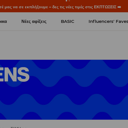
ξεκινούν πριν χτυπήσει το πρώτο κουδούνι. Ξεκίνα τη σχολική χρ
ικα
Νέες αφίξεις
BASIC
Influencers' Fave