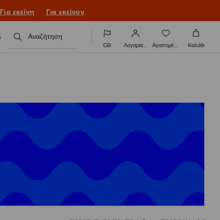
ονιά με νέο look!
Για εκείνη
Για εκείνον
s
Αναζήτηση
GR
Λογαριασμός
Αγαπημένα
Καλάθι