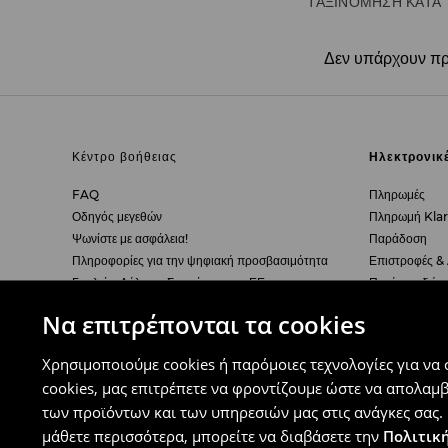
ΤΑΞΙΝΌΜΗΣΗ ΚΑΤΆ
Δεν υπάρχουν προ
Κέντρο βοήθειας
Ηλεκτρονικ
FAQ
Πληρωμές
Οδηγός μεγεθών
Πληρωμή Kla
Ψωνίστε με ασφάλεια!
Παράδοση
Πληροφορίες για την ψηφιακή προσβασιμότητα
Επιστροφές &
Γυαλιά - Δήλωση Συμμόρφωσης ΕΕ
Πατήστε εδώ 
Να επιτρέπονται τα cookies
Πολιτική Απορρήτου
Εταιρεία
Χρησιμοποιούμε cookies ή παρόμοιες τεχνολογίες για να
Πολιτική Απορρήτου
Σχετικά με εμά
Πολιτική cookies
Press Room
cookies, μας επιτρέπετε να φροντίζουμε ώστε να απολαμ
Ρυθμίσεις Cookies
Καριέρα
των προϊόντων και των υπηρεσιών μας στις ανάγκες σας. 
μάθετε περισσότερα, μπορείτε να διαβάσετε την
Πολιτική