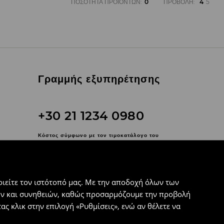
ΠΟΣΌΤΗΤΑ ΠΡΟΪΌΝΤΩΝ
:
0
ΠΡΟΒΟΛΉ
:
4
5
Γραμμής εξυπηρέτησης
+30 21 1234 0980
Κόστος σύμφωνο με τον τιμοκατάλογο του
τηλεφωνικού σας παρόχου
Επικοινωνήστε μαζί μας
Χρησιμοποιήστε τη φόρμα
ιείτε τον ιστότοπό μας. Με την αποδοχή όλων των
επικοινωνίας
εων και συνηθειών, καθώς προσαρμόζουμε την προβολή
ς κλικ στην επιλογή «Ρυθμίσεις», ενώ αν θέλετε να
Ακολουθήστε μας