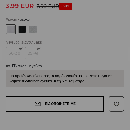
3,99
EUR
7,99
EUR
-50%
Χρώμα
-
λευκο
Μέγεθος
(εξαντλήθηκε)
36-38
39-41
Πίνακας μεγεθών
Το προϊόν δεν είναι προς το παρόν διαθέσιμο. Επιλέξτε το για να
λάβετε ειδοποίηση σχετικά με τη διαθεσιμότητα.
ΕΙΔΟΠΟΙΉΣΤΕ ΜΕ