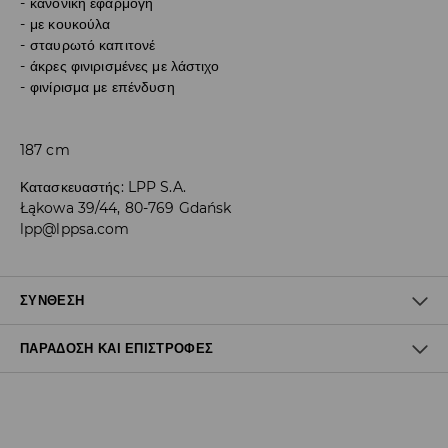
κανονική εφαρμογή
με κουκούλα
σταυρωτό καπιτονέ
άκρες φινιρισμένες με λάστιχο
φινίρισμα με επένδυση
187 cm
Κατασκευαστής
:
LPP S.A.
Łąkowa 39/44, 80-769 Gdańsk
lpp@lppsa.com
ΣΎΝΘΕΣΗ
ΠΑΡΆΔΟΣΗ ΚΑΙ ΕΠΙΣΤΡΟΦΈΣ
100% ΠΟΛΥΕΣΤΕΡΑΣ
Πολιτική αποστολών