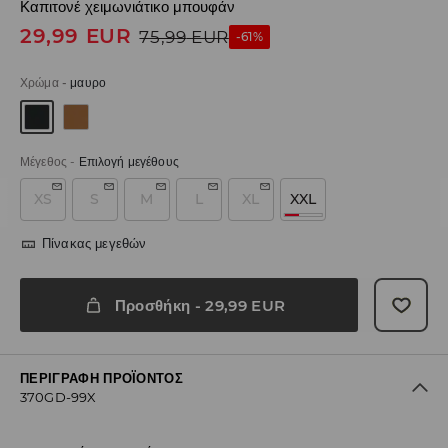
Καπιτονέ χειμωνιάτικο μπουφάν
29,99
EUR
75,99
EUR
-61%
Χρώμα
-
μαυρο
Μέγεθος
-
Επιλογή μεγέθους
XS
S
M
L
XL
XXL
Πίνακας μεγεθών
Προσθήκη
-
29,99
EUR
ΠΕΡΙΓΡΑΦΉ ΠΡΟΪΌΝΤΟΣ
370GD-99X