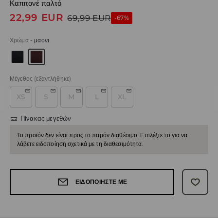
Καπιτονέ παλτό
22,99
EUR
69,99
EUR
-67%
Χρώμα
-
μαονι
Μέγεθος
(εξαντλήθηκε)
XS
S
M
L
XL
Πίνακας μεγεθών
Το προϊόν δεν είναι προς το παρόν διαθέσιμο. Επιλέξτε το για να
λάβετε ειδοποίηση σχετικά με τη διαθεσιμότητα.
ΕΙΔΟΠΟΙΉΣΤΕ ΜΕ