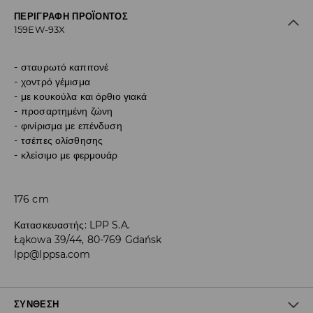
ΠΕΡΙΓΡΑΦΉ ΠΡΟΪΌΝΤΟΣ
159EW-93X
σταυρωτό καπιτονέ
χοντρό γέμισμα
με κουκούλα και όρθιο γιακά
προσαρτημένη ζώνη
φινίρισμα με επένδυση
τσέπες ολίσθησης
κλείσιμο με φερμουάρ
176 cm
Κατασκευαστής
:
LPP S.A.
Łąkowa 39/44, 80-769 Gdańsk
lpp@lppsa.com
ΣΎΝΘΕΣΗ