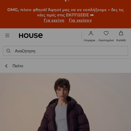
OMG, πόσο φθηνά! Άφησέ μας να σε εκπλήξουμε – δες τις
νέες τιμές στις ΕΚΠΤΩΣΕΙΣ ➡️
Για εκείνη
Για εκείνον
Αγαπημένα
Λογαριασμός
Καλάθι
Αναζήτηση
Παλτο