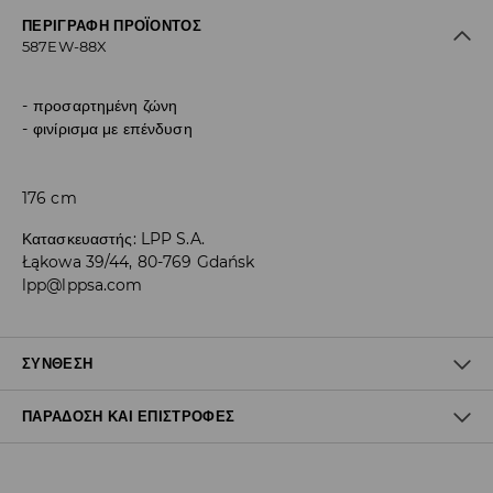
ΠΕΡΙΓΡΑΦΉ ΠΡΟΪΌΝΤΟΣ
587EW-88X
προσαρτημένη ζώνη
φινίρισμα με επένδυση
176 cm
Κατασκευαστής
:
LPP S.A.
Łąkowa 39/44, 80-769 Gdańsk
lpp@lppsa.com
ΣΎΝΘΕΣΗ
ΠΑΡΆΔΟΣΗ ΚΑΙ ΕΠΙΣΤΡΟΦΈΣ
100% ΠΟΛΥΕΣΤΕΡΑΣ
Πολιτική αποστολών