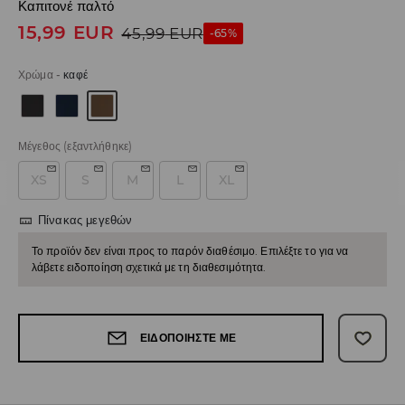
Καπιτονέ παλτό
15,99
EUR
45,99
EUR
-65%
Χρώμα
-
καφέ
Μέγεθος
(εξαντλήθηκε)
XS
S
M
L
XL
Πίνακας μεγεθών
Το προϊόν δεν είναι προς το παρόν διαθέσιμο. Επιλέξτε το για να
λάβετε ειδοποίηση σχετικά με τη διαθεσιμότητα.
ΕΙΔΟΠΟΙΉΣΤΕ ΜΕ