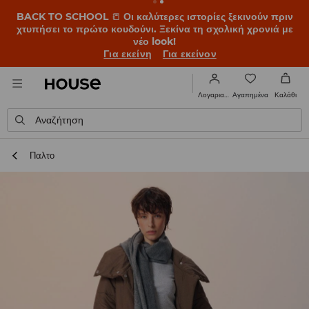
BACK TO SCHOOL
📒
Οι καλύτερες ιστορίες ξεκινούν πριν
χτυπήσει το πρώτο κουδούνι. Ξεκίνα τη σχολική χρονιά με
νέο look!
Για εκείνη
Για εκείνον
Αγαπημένα
Λογαριασμός
Καλάθι
Αναζήτηση
Παλτο