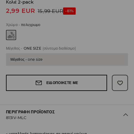
Κολιέ 2-pack
2,99
EUR
15,99
EUR
-81%
Χρώμα
-
πολυχρωμο
Μέγεθος
-
ONE SIZE
(σύντομα διαθέσιμο)
Μέγεθος - one size
ΕΙΔΟΠΟΙΉΣΤΕ ΜΕ
ΠΕΡΙΓΡΑΦΉ ΠΡΟΪΌΝΤΟΣ
813IV-MLC
μεταλλικές λεπτομέρειες σε ασημί χρώμα