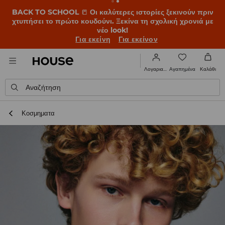
BACK TO SCHOOL
📒
Οι καλύτερες ιστορίες ξεκινούν πριν
χτυπήσει το πρώτο κουδούνι. Ξεκίνα τη σχολική χρονιά με
νέο look!
Για εκείνη
Για εκείνον
Αγαπημένα
Λογαριασμός
Καλάθι
Αναζήτηση
Κοσμηματα