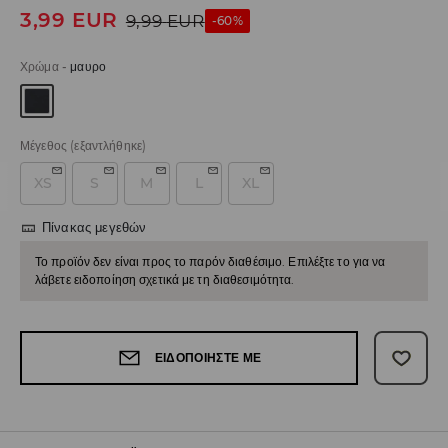
3,99
EUR
9,99
EUR
-60%
Χρώμα
-
μαυρο
Μέγεθος
(εξαντλήθηκε)
XS
S
M
L
XL
Πίνακας μεγεθών
Το προϊόν δεν είναι προς το παρόν διαθέσιμο. Επιλέξτε το για να
λάβετε ειδοποίηση σχετικά με τη διαθεσιμότητα.
ΕΙΔΟΠΟΙΉΣΤΕ ΜΕ