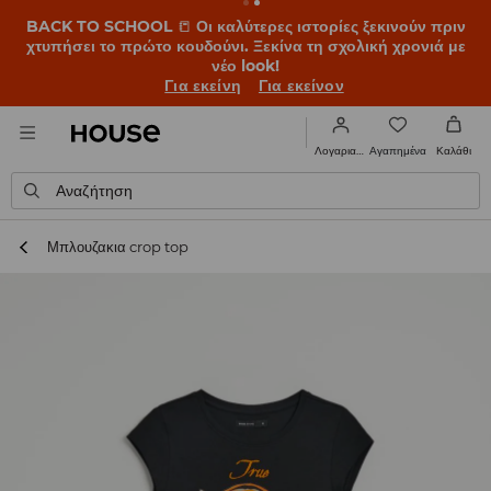
BACK TO SCHOOL
📒
Οι καλύτερες ιστορίες ξεκινούν πριν
χτυπήσει το πρώτο κουδούνι. Ξεκίνα τη σχολική χρονιά με
νέο look!
Για εκείνη
Για εκείνον
Αγαπημένα
Λογαριασμός
Καλάθι
Αναζήτηση
Μπλουζακια crop top