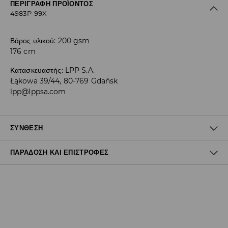
ΠΕΡΙΓΡΑΦΉ ΠΡΟΪΌΝΤΟΣ
4983P-99X
Βάρος υλικού: 200 gsm
176 cm
Κατασκευαστής
:
LPP S.A.
Łąkowa 39/44, 80-769 Gdańsk
lpp@lppsa.com
ΣΎΝΘΕΣΗ
ΠΑΡΆΔΟΣΗ ΚΑΙ ΕΠΙΣΤΡΟΦΈΣ
Ύφασμα I
:
95% COTTON, 5% ELASTANE
MACHINE WASH AT MAX.TEMP. 30° C - NORMAL PROCESS
Πολιτική αποστολών
DO NOT BLEACH
Δωρεάν αποστολή από 40 EUR | Δωρεάν επιστροφή
DO NOT TUMBLE DRY