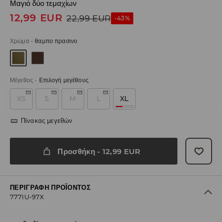
Μαγιό δύο τεμαχίων
12,99
EUR
22,99
EUR
-43%
Χρώμα
-
θαμπο πρασινο
Μέγεθος
-
Επιλογή μεγέθους
XS
S
M
L
XL
Πίνακας μεγεθών
Προσθήκη
-
12,99
EUR
ΠΕΡΙΓΡΑΦΉ ΠΡΟΪΌΝΤΟΣ
777IU-97X