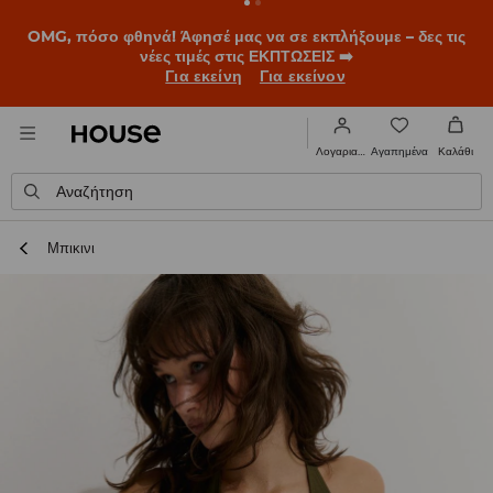
OMG, πόσο φθηνά! Άφησέ μας να σε εκπλήξουμε – δες τις
νέες τιμές στις ΕΚΠΤΩΣΕΙΣ ➡️
Για εκείνη
Για εκείνον
Αγαπημένα
Λογαριασμός
Καλάθι
Αναζήτηση
Μπικινι