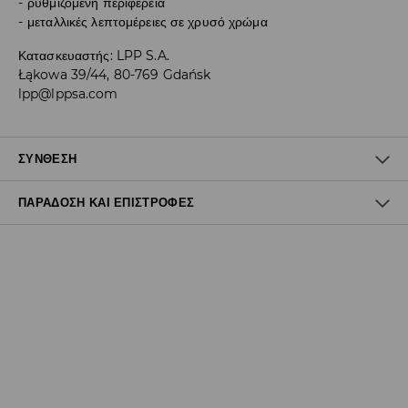
ρυθμιζόμενη περιφέρεια
μεταλλικές λεπτομέρειες σε χρυσό χρώμα
Κατασκευαστής
:
LPP S.A.
Łąkowa 39/44, 80-769 Gdańsk
lpp@lppsa.com
ΣΎΝΘΕΣΗ
ΠΑΡΆΔΟΣΗ ΚΑΙ ΕΠΙΣΤΡΟΦΈΣ
85% ΠΟΛΥΕΣΤΕΡΑΣ, 15% ΕΛΑΣΤΑΝ
Πολιτική αποστολών
Δωρεάν αποστολή από 40 EUR | Δωρεάν επιστροφή
Σημειώστε παράδοση
(
4 - 9 εργάσιμες ημέρες
):
- Έως 40 EUR -
3.99 EUR
- Από 40 EUR -
ΔΩΡΕΑΝ