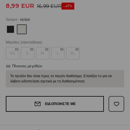
8,99
EUR
16,99
EUR
-47%
Χρώμα
-
κρέμα
Μέγεθος
(εξαντλήθηκε)
XS
S
M
L
XL
Πίνακας μεγεθών
Το προϊόν δεν είναι προς το παρόν διαθέσιμο. Επιλέξτε το για να
λάβετε ειδοποίηση σχετικά με τη διαθεσιμότητα.
ΕΙΔΟΠΟΙΉΣΤΕ ΜΕ