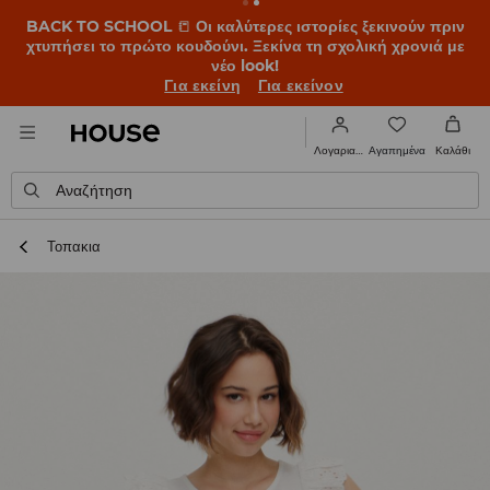
BACK TO SCHOOL
📒
Οι καλύτερες ιστορίες ξεκινούν πριν
χτυπήσει το πρώτο κουδούνι. Ξεκίνα τη σχολική χρονιά με
νέο look!
Για εκείνη
Για εκείνον
Αγαπημένα
Λογαριασμός
Καλάθι
Αναζήτηση
Τοπακια