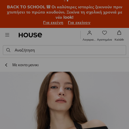
BACK TO SCHOOL 🎒 Οι καλύτερες ιστορίες ξεκινούν πριν
χτυπήσει το πρώτο κουδούνι. Ξεκίνα τη σχολική χρονιά με
νέο look!
Για εκείνη
Για εκείνον
Αγαπημένα
Λογαριασμός
Καλάθι
Αναζήτηση
Με κοντο μανικι