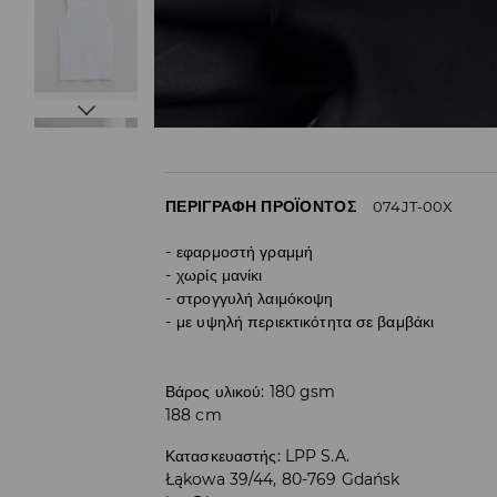
ΠΕΡΙΓΡΑΦΉ ΠΡΟΪΌΝΤΟΣ
074JT-00X
εφαρμοστή γραμμή
χωρίς μανίκι
στρογγυλή λαιμόκοψη
με υψηλή περιεκτικότητα σε βαμβάκι
Βάρος υλικού: 180 gsm
188 cm
Κατασκευαστής
:
LPP S.A.
Łąkowa 39/44, 80-769 Gdańsk