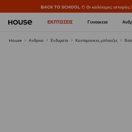
BACK TO SCHOOL
📒
Οι καλύτερες ιστορίες 
ΕΚΠΤΩΣΕΙΣ
Γυναικεια
Ανδρ
House
Ανδρικα
Ενδυματα
Κοντομανικες μπλουζες
Βασ