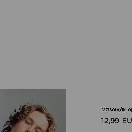
Μπλουζάκι α
12,99
E