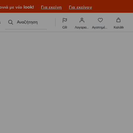
ονιά με νέο look!
Για εκείνη
Για εκείνον
s
Αναζήτηση
GR
Λογαριασμός
Αγαπημένα
Καλάθι