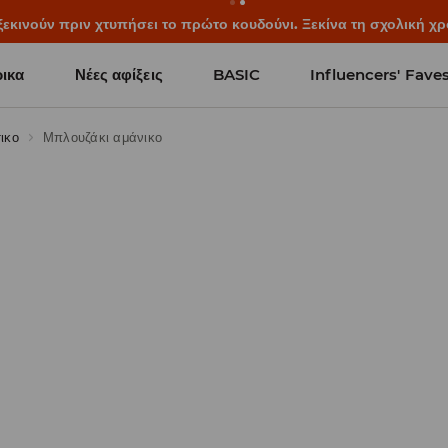
ξεκινούν πριν χτυπήσει το πρώτο κουδούνι. Ξεκίνα τη σχολική χρ
ικα
Νέες αφίξεις
BASIC
Influencers' Fave
ικο
Μπλουζάκι αμάνικο