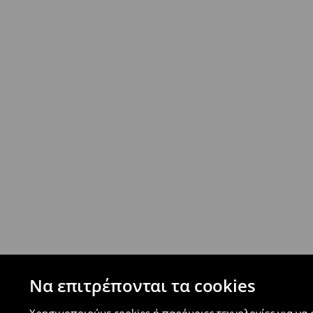
- Από 40 EUR -
ΔΩΡΕΑΝ
- Ελαχιστοποιημένη πληρωμή
Επιστροφή ταχυμετάφορα - ανατακταβλητ
- Έως 40 EUR -
4.99 EUR
- Από 40 EUR -
ΔΩΡΕΑΝ
-
μεγιστο όριο συνόλου παραγγελιών 500 EUR
⟶
Ανακαλύψτε περισσότερες πληροφορίες
Πολιτική επιστροφών
Μπορείτε να επιστρέψετε τα προϊόντα δωρεάν
επιστροφής (δεν ισχύει για συγκεκριμένα αναβ
⟶
Λεπτομέρειες κανόνων επιστροφής
Να επιτρέπονται τα cookies