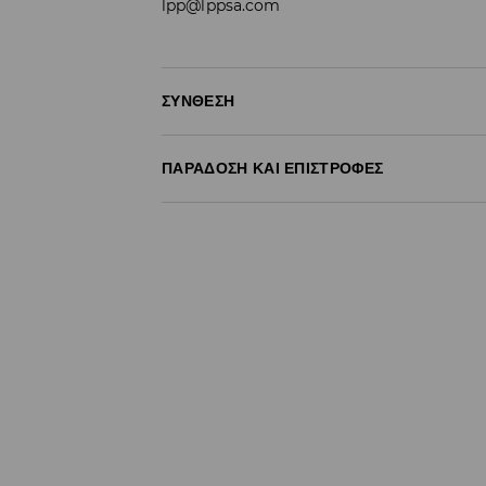
lpp@lppsa.com
ΣΎΝΘΕΣΗ
100% ΒΑΜΒΑΚΙ
ΠΑΡΆΔΟΣΗ ΚΑΙ ΕΠΙΣΤΡΟΦΈΣ
Πολιτική αποστολών
Δωρεάν αποστολή από 40 EUR | Δωρεάν επι
Σημειώστε παράδοση
(
4 - 9 εργάσιμες ημέρ
- Έως 40 EUR -
3.99 EUR
- Από 40 EUR -
ΔΩΡΕΑΝ
- Ελαχιστοποιημένη πληρωμή
Επιστροφή ταχυμετάφορα
(
4 - 9 εργάσιμες 
- Έως 40 EUR -
4.99 EUR