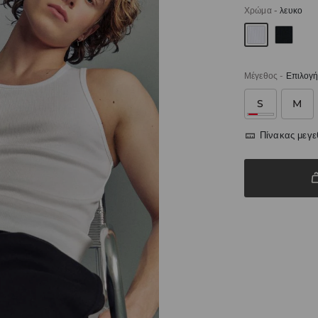
Χρώμα
-
λευκο
Μέγεθος
-
Επιλογή
S
M
Πίνακας μεγ