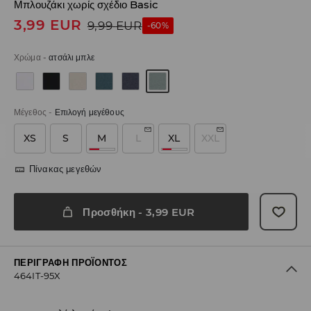
Μπλουζάκι χωρίς σχέδιο Basic
3,99
EUR
9,99
EUR
-60%
Χρώμα
-
ατσάλι μπλε
Μέγεθος
-
Επιλογή μεγέθους
XS
S
M
L
XL
XXL
Πίνακας μεγεθών
Προσθήκη
-
3,99
EUR
ΠΕΡΙΓΡΑΦΉ ΠΡΟΪΌΝΤΟΣ
464IT-95X