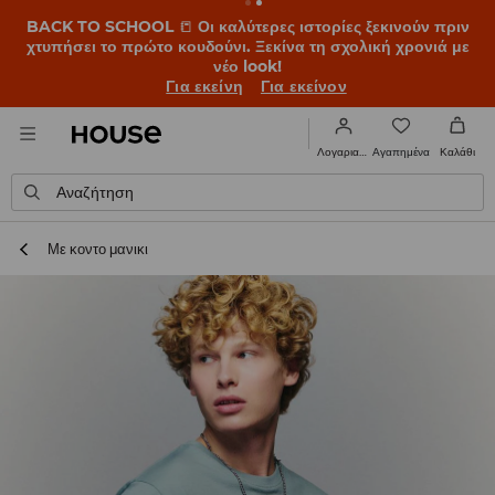
BACK TO SCHOOL
📒
Οι καλύτερες ιστορίες ξεκινούν πριν
χτυπήσει το πρώτο κουδούνι. Ξεκίνα τη σχολική χρονιά με
νέο look!
Για εκείνη
Για εκείνον
Αγαπημένα
Λογαριασμός
Καλάθι
Αναζήτηση
Με κοντο μανικι