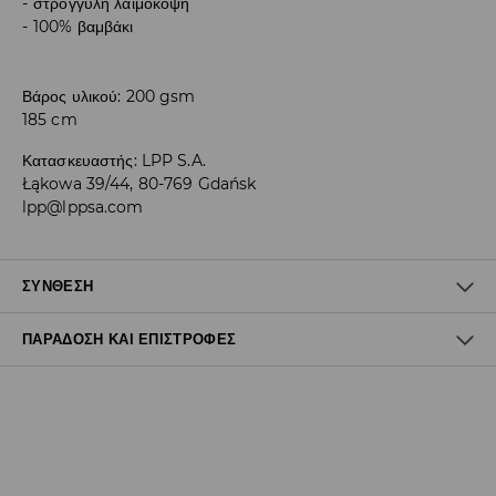
στρογγυλή λαιμόκοψη
100% βαμβάκι
Βάρος υλικού: 200 gsm
185 cm
Κατασκευαστής
:
LPP S.A.
Łąkowa 39/44, 80-769 Gdańsk
lpp@lppsa.com
ΣΎΝΘΕΣΗ
ΠΑΡΆΔΟΣΗ ΚΑΙ ΕΠΙΣΤΡΟΦΈΣ
100% ΒΑΜΒΑΚΙ
Πολιτική αποστολών
Δωρεάν αποστολή από 40 EUR | Δωρεάν επιστροφή