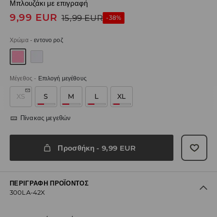
Μπλουζάκι με επιγραφή
9,99
EUR
15,99
EUR
-38%
Χρώμα
-
εντονο ροζ
Μέγεθος
-
Επιλογή μεγέθους
XS
S
M
L
XL
Πίνακας μεγεθών
Προσθήκη
-
9,99
EUR
ΠΕΡΙΓΡΑΦΉ ΠΡΟΪΌΝΤΟΣ
300LA-42X