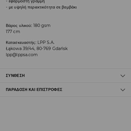
εφαρμοστή γραμμή
με υψηλή περιεκτικότητα σε βαμβάκι
Βάρος υλικού: 180 gsm
177 cm
Κατασκευαστής
:
LPP S.A.
Łąkowa 39/44, 80-769 Gdańsk
lpp@lppsa.com
ΣΎΝΘΕΣΗ
ΠΑΡΆΔΟΣΗ ΚΑΙ ΕΠΙΣΤΡΟΦΈΣ
95% ΒΑΜΒΑΚΙ, 5% ΕΛΑΣΤΑΝ
Πολιτική αποστολών
Δωρεάν αποστολή από 40 EUR | Δωρεάν επιστροφή