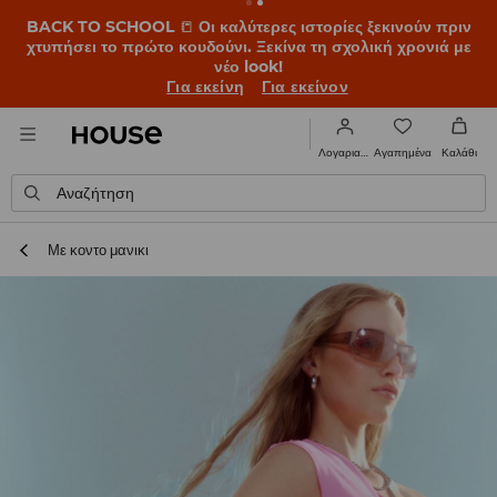
BACK TO SCHOOL
📒
Οι καλύτερες ιστορίες ξεκινούν πριν
χτυπήσει το πρώτο κουδούνι. Ξεκίνα τη σχολική χρονιά με
νέο look!
Για εκείνη
Για εκείνον
Αγαπημένα
Λογαριασμός
Καλάθι
Αναζήτηση
Με κοντο μανικι