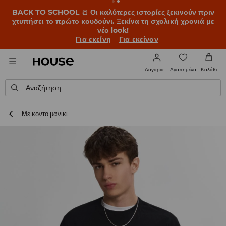
BACK TO SCHOOL
📒
Οι καλύτερες ιστορίες ξεκινούν πριν
χτυπήσει το πρώτο κουδούνι. Ξεκίνα τη σχολική χρονιά με
νέο look!
Για εκείνη
Για εκείνον
Αγαπημένα
Λογαριασμός
Καλάθι
Αναζήτηση
Με κοντο μανικι