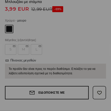
Μπλουζάκι με στάμπα
3,99
EUR
12,99
EUR
-69%
Χρώμα
-
μαυρο
Μέγεθος
(εξαντλήθηκε)
S
M
L
Πίνακας μεγεθών
Το προϊόν δεν είναι προς το παρόν διαθέσιμο. Επιλέξτε το για να
λάβετε ειδοποίηση σχετικά με τη διαθεσιμότητα.
ΕΙΔΟΠΟΙΉΣΤΕ ΜΕ