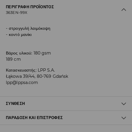
ΠΕΡΙΓΡΑΦΉ ΠΡΟΪΌΝΤΟΣ
363EN-99X
στρογγυλή λαιμόκοψη
κοντό μανίκι
Βάρος υλικού: 180 gsm
189 cm
Κατασκευαστής
:
LPP S.A.
Łąkowa 39/44, 80-769 Gdańsk
lpp@lppsa.com
ΣΎΝΘΕΣΗ
ΠΑΡΆΔΟΣΗ ΚΑΙ ΕΠΙΣΤΡΟΦΈΣ
Ύφασμα I
:
100% ΒΑΜΒΑΚΙ
ΠΛΥΝΤΗΡΙΟ ΣΤΗ ΜΕΓ. ΘΕΡΜΟΚΡΑΣΙΑ 30° C - ΚΑΝΟΝΙΚΗ