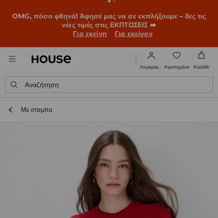
BACK TO SCHOOL
📒
Οι καλύτερες ιστορίες ξεκινούν πριν
χτυπήσει το πρώτο κουδούνι. Ξεκίνα τη σχολική χρονιά με
νέο look!
Για εκείνη
Για εκείνον
Αγαπημένα
Λογαριασμός
Καλάθι
Αναζήτηση
Με σταμπα