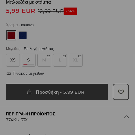
Μπλουζάκι με στάμπα
5,99
EUR
12,99
EUR
-54%
Χρώμα
-
κοκκινο
Μέγεθος
-
Επιλογή μεγέθους
XS
S
M
L
XL
Πίνακας μεγεθών
Προσθήκη
-
5,99
EUR
ΠΕΡΙΓΡΑΦΉ ΠΡΟΪΌΝΤΟΣ
774KU-33X