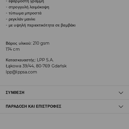
εφαρμοστή γραμμή
στρογγυλή λαιμόκοψη
τύπωμα μπροστά
ρεγκλάν μανίκι
με υψηλή περιεκτικότητα σε βαμβάκι
Βάρος υλικού: 210 gsm
174 cm
Κατασκευαστής
:
LPP S.A.
Łąkowa 39/44, 80-769 Gdańsk
lpp@lppsa.com
ΣΎΝΘΕΣΗ
ΠΑΡΆΔΟΣΗ ΚΑΙ ΕΠΙΣΤΡΟΦΈΣ
95% ΒΑΜΒΑΚΙ, 5% ΕΛΑΣΤΑΝ
Πολιτική αποστολών