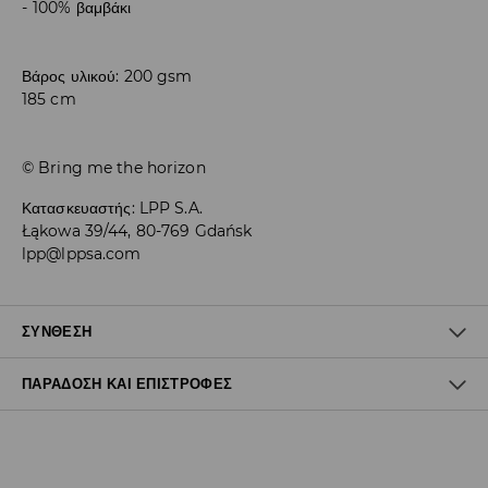
100% βαμβάκι
Βάρος υλικού: 200 gsm
185 cm
© Bring me the horizon
Κατασκευαστής
:
LPP S.A.
Łąkowa 39/44, 80-769 Gdańsk
lpp@lppsa.com
ΣΎΝΘΕΣΗ
ΠΑΡΆΔΟΣΗ ΚΑΙ ΕΠΙΣΤΡΟΦΈΣ
100% ΒΑΜΒΑΚΙ
Πολιτική αποστολών