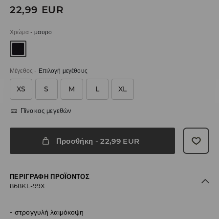
22,99
EUR
Χρώμα
-
μαυρο
Μέγεθος
-
Επιλογή μεγέθους
XS
S
M
L
XL
Πίνακας μεγεθών
Προσθήκη
-
22,99
EUR
ΠΕΡΙΓΡΑΦΉ ΠΡΟΪΌΝΤΟΣ
868KL-99X
στρογγυλή λαιμόκοψη