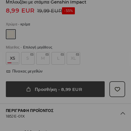
Μπλουζάκι με στάμπα Genshin Impact
8,99
EUR
19,99
EUR
-55%
Χρώμα
-
κρέμα
Μέγεθος
-
Επιλογή μεγέθους
XS
S
M
L
XL
Πίνακας μεγεθών
Προσθήκη
-
8,99
EUR
ΠΕΡΙΓΡΑΦΉ ΠΡΟΪΌΝΤΟΣ
185JE-01X