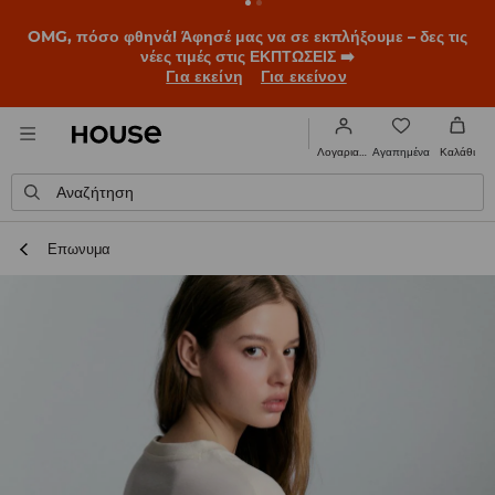
BACK TO SCHOOL
📒
Οι καλύτερες ιστορίες ξεκινούν πριν
χτυπήσει το πρώτο κουδούνι. Ξεκίνα τη σχολική χρονιά με
νέο look!
Για εκείνη
Για εκείνον
Αγαπημένα
Λογαριασμός
Καλάθι
Αναζήτηση
Επωνυμα