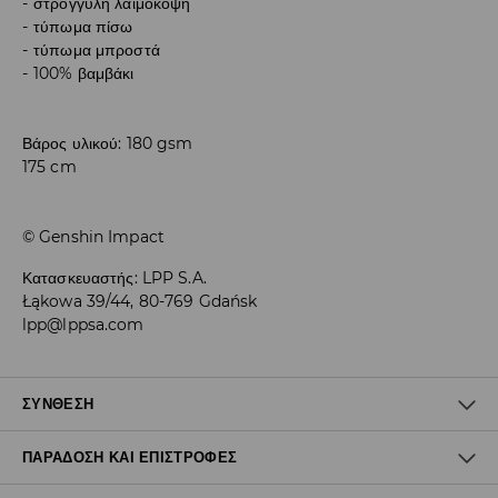
στρογγυλή λαιμόκοψη
τύπωμα πίσω
τύπωμα μπροστά
100% βαμβάκι
Βάρος υλικού: 180 gsm
175 cm
© Genshin Impact
Κατασκευαστής
:
LPP S.A.
Łąkowa 39/44, 80-769 Gdańsk
lpp@lppsa.com
ΣΎΝΘΕΣΗ
ΠΑΡΆΔΟΣΗ ΚΑΙ ΕΠΙΣΤΡΟΦΈΣ
100% ΒΑΜΒΑΚΙ