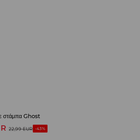
ε στάμπα Ghost
UR
-43%
22,99
EUR