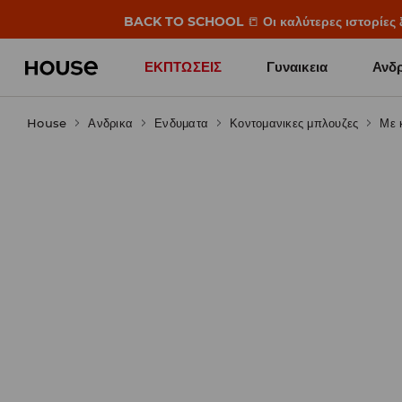
BACK TO SCHOOL
📒
Οι καλύτερες ιστορίες 
ΕΚΠΤΩΣΕΙΣ
Γυναικεια
Ανδρ
House
Ανδρικα
Ενδυματα
Κοντομανικες μπλουζες
Με 