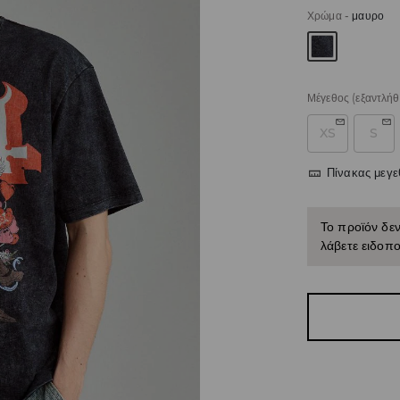
Χρώμα
-
μαυρο
Μέγεθος
(εξαντλήθ
XS
S
Πίνακας μεγ
Το προϊόν δεν
λάβετε ειδοπο