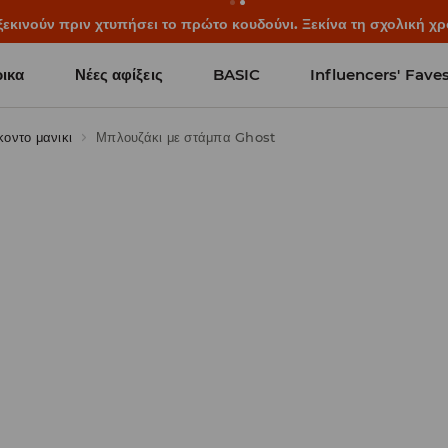
ξεκινούν πριν χτυπήσει το πρώτο κουδούνι. Ξεκίνα τη σχολική χρ
ικα
Νέες αφίξεις
BASIC
Influencers' Fave
κοντο μανικι
Μπλουζάκι με στάμπα Ghost