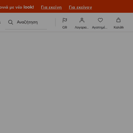
ονιά με νέο look!
Για εκείνη
Για εκείνον
s
Αναζήτηση
GR
Λογαριασμός
Αγαπημένα
Καλάθι