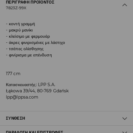
ΠΕΡΙΓΡΑΦΉ ΠΡΟΪΌΝΤΟΣ
7823Z-99X
κοντή γραμμή
μακρύ μανίκι
κλείσιμο με φερμουάρ
άκρες φινιρισμένες με λάστιχο
τσέπες ολίσθησης
φινίρισμα με επένδυση
177 cm
Κατασκευαστής
:
LPP S.A.
Łąkowa 39/44, 80-769 Gdańsk
lpp@lppsa.com
ΣΎΝΘΕΣΗ
ΠΑΡΆΔΟΣΗ ΚΑΙ ΕΠΙΣΤΡΟΦΈΣ