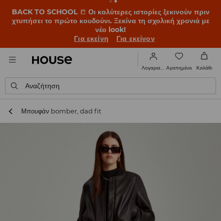
BACK TO SCHOOL
📒
Οι καλύτερες ιστορίες ξεκινούν πριν
χτυπήσει το πρώτο κουδούνι. Ξεκίνα τη σχολική χρονιά με
νέο look!
Για εκείνη
Για εκείνον
Αγαπημένα
Λογαριασμός
Καλάθι
Αναζήτηση
Μπουφάν bomber, dad fit