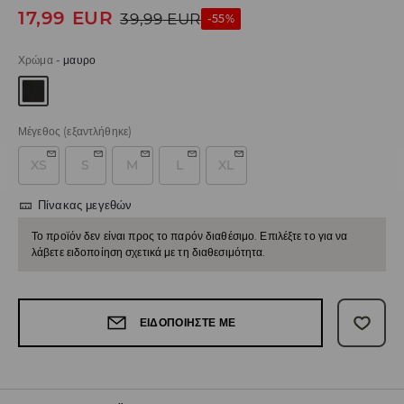
17,99
EUR
39,99
EUR
-55%
Χρώμα
-
μαυρο
Μέγεθος
(εξαντλήθηκε)
XS
S
M
L
XL
Πίνακας μεγεθών
Το προϊόν δεν είναι προς το παρόν διαθέσιμο. Επιλέξτε το για να
λάβετε ειδοποίηση σχετικά με τη διαθεσιμότητα.
ΕΙΔΟΠΟΙΉΣΤΕ ΜΕ