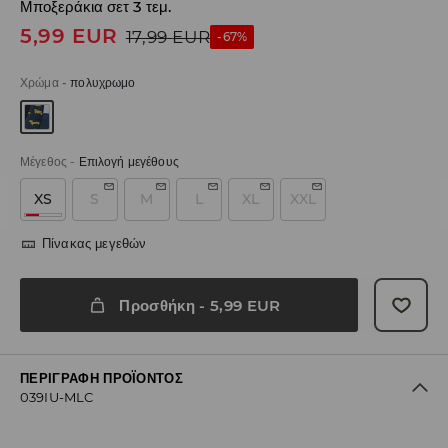
Μποξεράκια σετ 3 τεμ.
5,99
EUR
17,99
EUR
-67%
Χρώμα
-
πολυχρωμο
Μέγεθος
-
Επιλογή μεγέθους
XS
S
M
L
XL
XXL
Πίνακας μεγεθών
Προσθήκη
-
5,99
EUR
ΠΕΡΙΓΡΑΦΉ ΠΡΟΪΌΝΤΟΣ
039IU-MLC